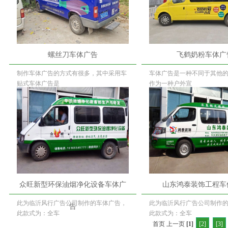
螺丝刀车体广告
飞鹤奶粉车体广
制作车体广告的方式有很多，其中采用车
车体广告是一种不同于其他
贴式车体广告是
作为一种户外宣
众旺新型环保油烟净化设备车体广
山东鸿泰装饰工程车
此为临沂风行广告公司制作的车体广告，
此为临沂风行广告公司制作
告
此款式为：全车
此款式为：全车
首页 上一页
[1]
[2]
[3]