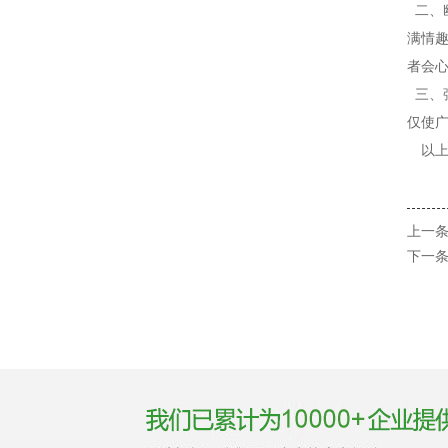
二、
满情
者会
三、
仅使
以
上一条
下一条