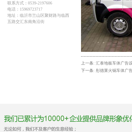
联系方式：0539-2197606
电话：15969723717
地址：临沂市兰山区聚财路与临西
五路交汇东南角沿街
上一条:
汇泰地板车体广告
下一条:
彤德莱火锅车体广