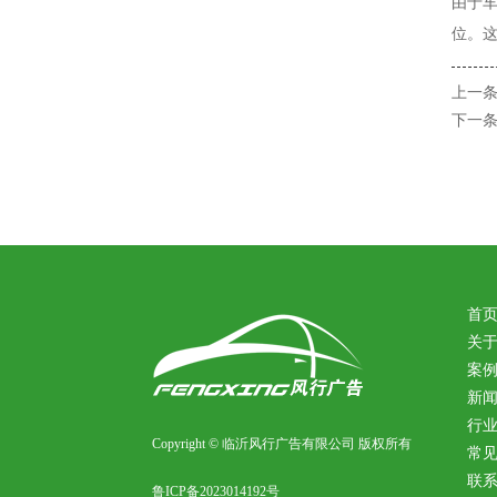
由于
位。
上一条
下一条
首
关
案
新
行
Copyright © 临沂风行广告有限公司 版权所有
常
联
鲁ICP备2023014192号