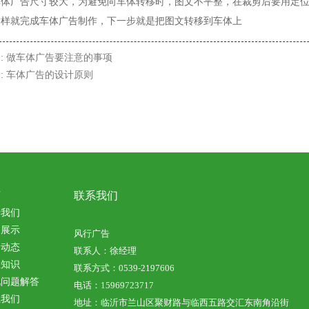
车体广告尺寸较大，为避免向车体转移时，图文不平整，在裁剪后要用定
这样就完成车体广告制作，下一步就是把图文转移到车体上
:
做车体广告要注意的事项
:
车体广告的设计原则
联系我们
页
于我们
例展示
风行广告
闻动态
联系人：徐经理
业知识
联系方式：0539-2197606
见问题解答
电话：15969723717
系我们
地址：临沂市兰山区聚财路与临西五路交汇东南角沿街